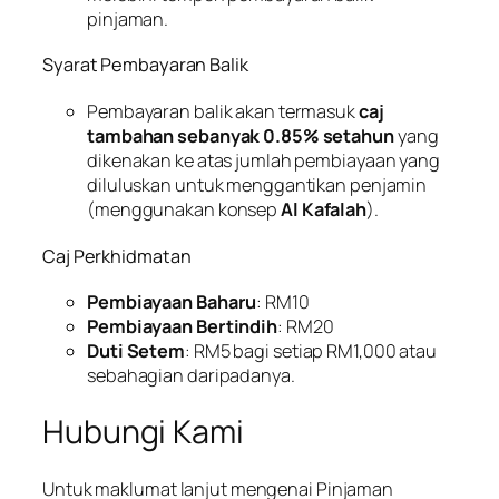
pinjaman.
Syarat Pembayaran Balik
Pembayaran balik akan termasuk
caj
tambahan sebanyak 0.85% setahun
yang
dikenakan ke atas jumlah pembiayaan yang
diluluskan untuk menggantikan penjamin
(menggunakan konsep
Al Kafalah
).
Caj Perkhidmatan
Pembiayaan Baharu
: RM10
Pembiayaan Bertindih
: RM20
Duti Setem
: RM5 bagi setiap RM1,000 atau
sebahagian daripadanya.
Hubungi Kami
Untuk maklumat lanjut mengenai Pinjaman