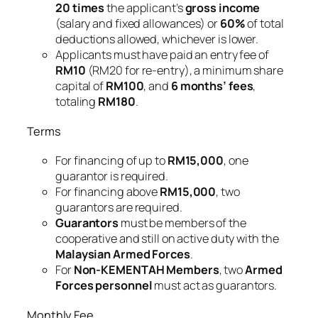
20 times
the applicant’s
gross income
(salary and fixed allowances) or
60%
of total
deductions allowed, whichever is lower.
Applicants must have paid an entry fee of
RM10
(RM20 for re-entry), a minimum share
capital of
RM100
, and
6 months’ fees
,
totaling
RM180
.
Terms
For financing of up to
RM15,000
, one
guarantor is required.
For financing above
RM15,000
, two
guarantors are required.
Guarantors
must be members of the
cooperative and still on active duty with the
Malaysian Armed Forces
.
For
Non-KEMENTAH Members
, two
Armed
Forces personnel
must act as guarantors.
Monthly Fee