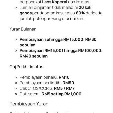
berpangkat
Lans Koperal
dan ke atas.
Jumlah pinjaman tidak melebihi
20 kali
ganda
pendapatan kasar atau
60%
daripada
jumlah potongan yang dibenarkan.
Yuran Bulanan
Pembiayaan sehingga RM15,000
:
RM30
sebulan
Pembiayaan RM15,001 hingga RM100,000
:
RM40 sebulan
Caj Perkhidmatan
Pembiayaan baharu:
RM10
Pembiayaan bertindih:
RM50
Cek CTOS/CCRIS:
RM5 / RM7
Duti setem:
RM5 setiap RM1,000
Pembiayaan Yuran