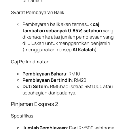
pinjaman.
Syarat Pembayaran Balik
Pembayaran balik akan termasuk
caj
tambahan sebanyak 0.85% setahun
yang
dikenakan ke atas jumlah pembiayaan yang
diluluskan untuk menggantikan penjamin
(menggunakan konsep
Al Kafalah
).
Caj Perkhidmatan
Pembiayaan Baharu
: RM10
Pembiayaan Bertindih
: RM20
Duti Setem
: RM5 bagi setiap RM1,000 atau
sebahagian daripadanya.
Pinjaman Ekspres 2
Spesifikasi
Jumlah Pembiayaan
: Dari RM500 sehingga