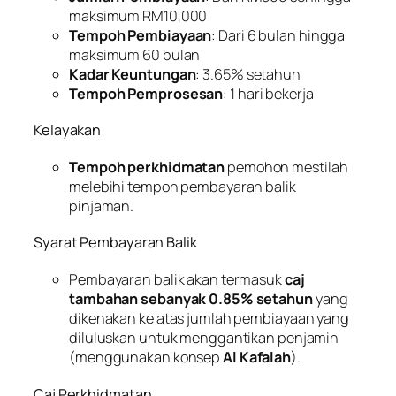
maksimum RM10,000
Tempoh Pembiayaan
: Dari 6 bulan hingga
maksimum 60 bulan
Kadar Keuntungan
: 3.65% setahun
Tempoh Pemprosesan
: 1 hari bekerja
Kelayakan
Tempoh perkhidmatan
pemohon mestilah
melebihi tempoh pembayaran balik
pinjaman.
Syarat Pembayaran Balik
Pembayaran balik akan termasuk
caj
tambahan sebanyak 0.85% setahun
yang
dikenakan ke atas jumlah pembiayaan yang
diluluskan untuk menggantikan penjamin
(menggunakan konsep
Al Kafalah
).
Caj Perkhidmatan