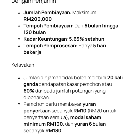
Dengan Penjamin
Jumlah Pembiayaan
: Maksimum
RM200,000
Tempoh Pembiayaan
: Dari
6 bulan hingga
120 bulan
Kadar Keuntungan
:
5.65% setahun
Tempoh Pemprosesan
: Hanya
5 hari
bekerja
Kelayakan
Jumlah pinjaman tidak boleh melebihi
20 kali
ganda
pendapatan kasar pemohon atau
60%
daripada jumlah potongan yang
dibenarkan.
Pemohon perlu membayar
yuran
penyertaan
sebanyak
RM10
(RM20 untuk
penyertaan semula),
modal saham
minimum RM100
, dan
yuran 6 bulan
sebanyak
RM180
.