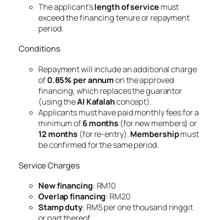
The applicant’s
length of service
must
exceed the financing tenure or repayment
period.
Conditions
Repayment will include an additional charge
of
0.85% per annum
on the approved
financing, which replaces the guarantor
(using the
Al Kafalah
concept).
Applicants must have paid monthly fees for a
minimum of
6 months
(for new members) or
12 months
(for re-entry).
Membership
must
be confirmed for the same period.
Service Charges
New financing
: RM10
Overlap financing
: RM20
Stamp duty
: RM5 per one thousand ringgit
or part thereof.