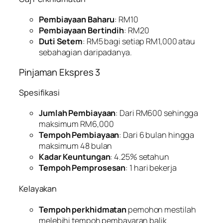
Pembiayaan Baharu
: RM10
Pembiayaan Bertindih
: RM20
Duti Setem
: RM5 bagi setiap RM1,000 atau
sebahagian daripadanya.
Pinjaman Ekspres 3
Spesifikasi
Jumlah Pembiayaan
: Dari RM600 sehingga
maksimum RM6,000
Tempoh Pembiayaan
: Dari 6 bulan hingga
maksimum 48 bulan
Kadar Keuntungan
: 4.25% setahun
Tempoh Pemprosesan
: 1 hari bekerja
Kelayakan
Tempoh perkhidmatan
pemohon mestilah
melebihi tempoh pembayaran balik