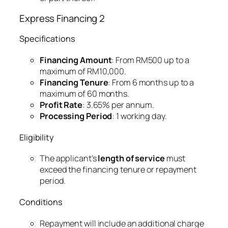
Express Financing 2
Specifications
Financing Amount
: From RM500 up to a
maximum of RM10,000.
Financing Tenure
: From 6 months up to a
maximum of 60 months.
Profit Rate
: 3.65% per annum.
Processing Period
: 1 working day.
Eligibility
The applicant’s
length of service
must
exceed the financing tenure or repayment
period.
Conditions
Repayment will include an additional charge