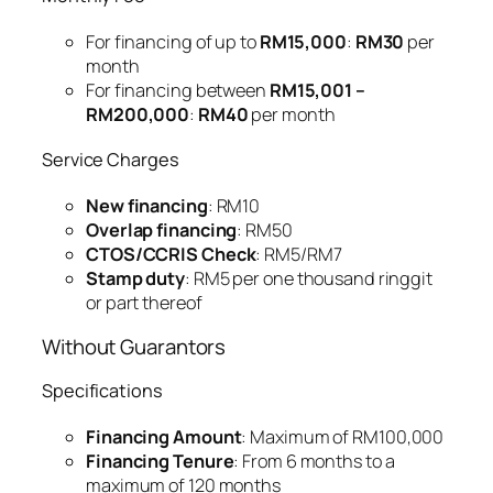
For financing of up to
RM15,000
:
RM30
per
month
For financing between
RM15,001 –
RM200,000
:
RM40
per month
Service Charges
New financing
: RM10
Overlap financing
: RM50
CTOS/CCRIS Check
: RM5/RM7
Stamp duty
: RM5 per one thousand ringgit
or part thereof
Without Guarantors
Specifications
Financing Amount
: Maximum of RM100,000
Financing Tenure
: From 6 months to a
maximum of 120 months