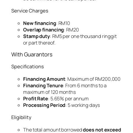
Service Charges
New financing
: RM10
Overlap financing
: RM20
Stamp duty
: RM5 per one thousand ringgit
or part thereof.
With Guarantors
Specifications
Financing Amount
: Maximum of RM200,000
Financing Tenure
: From 6 months to a
maximum of 120 months
Profit Rate
: 5.65% per annum
Processing Period
: 5 working days
Eligibility
The total amount borrowed
does not exceed