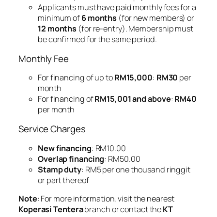
Applicants must have paid monthly fees for a
minimum of
6 months
(for new members) or
12 months
(for re-entry). Membership must
be confirmed for the same period.
Monthly Fee
For financing of up to
RM15,000
:
RM30
per
month
For financing of
RM15,001 and above
:
RM40
per month
Service Charges
New financing
: RM10.00
Overlap financing
: RM50.00
Stamp duty
: RM5 per one thousand ringgit
or part thereof
Note
: For more information, visit the nearest
Koperasi Tentera
branch or contact the
KT