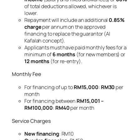
of total deductions allowed, whichever is
lower.
Repayment will include an additional
0.85%
charge
per annum on the approved
financing to replace the guarantor (Al
Kafalah concept).
Applicants must have paid monthly fees for a
minimum of
6 months
(for new members) or
12 months
(for re-entry).
Monthly Fee
For financing of up to
RM15,000
:
RM30
per
month
For financing between
RM15,001 –
RM100,000
:
RM40
per month
Service Charges
New financing
: RM10