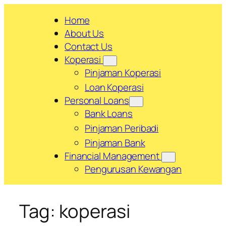
Skip
Home
to
About Us
content
Contact Us
Koperasi
Pinjaman Koperasi
Loan Koperasi
Personal Loans
Bank Loans
Pinjaman Peribadi
Pinjaman Bank
Financial Management
Pengurusan Kewangan
Tag:
koperasi