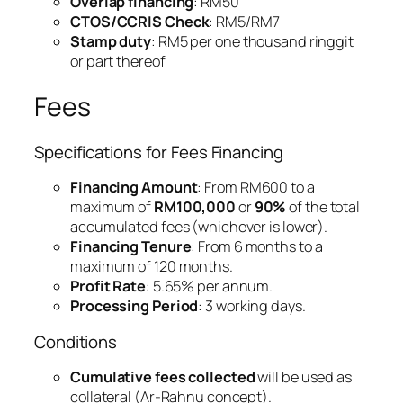
Overlap financing
: RM50
CTOS/CCRIS Check
: RM5/RM7
Stamp duty
: RM5 per one thousand ringgit
or part thereof
Fees
Specifications for Fees Financing
Financing Amount
: From RM600 to a
maximum of
RM100,000
or
90%
of the total
accumulated fees (whichever is lower).
Financing Tenure
: From 6 months to a
maximum of 120 months.
Profit Rate
: 5.65% per annum.
Processing Period
: 3 working days.
Conditions
Cumulative fees collected
will be used as
collateral (Ar-Rahnu concept).