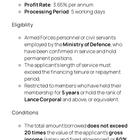
Profit Rate
: 3.65% per annum
Processing Period
: 5 working days
Eligibility
Armed Forces personnel or civil servants
employed by the
Ministry of Defence
, who
have been confirmed in service and hold
permanent positions.
The applicant’s length of service must
exceed the financing tenure or repayment
period.
Restricted to members who have held their
membership for
5 years
or hold the rank of
Lance Corporal
and above, or equivalent.
Conditions
The total amount borrowed
does not exceed
20 times
the value of the applicant’s
gross
income
(salary and fixed allowances) or
60%