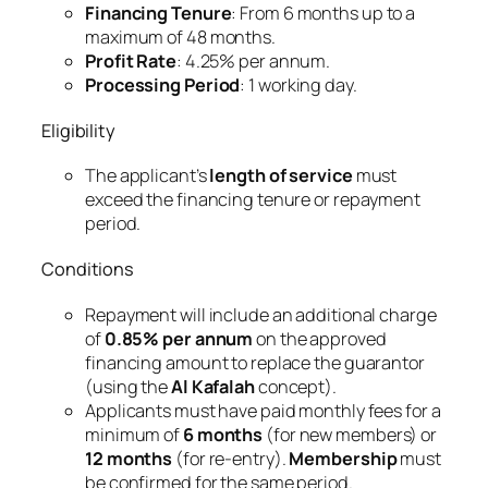
Financing Tenure
: From 6 months up to a
maximum of 48 months.
Profit Rate
: 4.25% per annum.
Processing Period
: 1 working day.
Eligibility
The applicant’s
length of service
must
exceed the financing tenure or repayment
period.
Conditions
Repayment will include an additional charge
of
0.85% per annum
on the approved
financing amount to replace the guarantor
(using the
Al Kafalah
concept).
Applicants must have paid monthly fees for a
minimum of
6 months
(for new members) or
12 months
(for re-entry).
Membership
must
be confirmed for the same period.