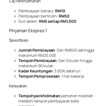
Caj Perkhidmatan
Pembiayaan baharu:
RM10
Pembiayaan bertindih:
RM50
Duti setem:
RM5 setiap RM1,000
Pinjaman Ekspres 1
Spesifikasi
Jumlah Pembiayaan
: Dari RM600 sehingga
maksimum RM20,000
Tempoh Pembiayaan
: Dari 6 bulan hingga
maksimum 96 bulan
Kadar Keuntungan
: 3.65% setahun
Tempoh Pemprosesan
: 1 hari bekerja
Kelayakan
Tempoh perkhidmatan
pemohon mestilah
melebihi tempoh pembayaran balik