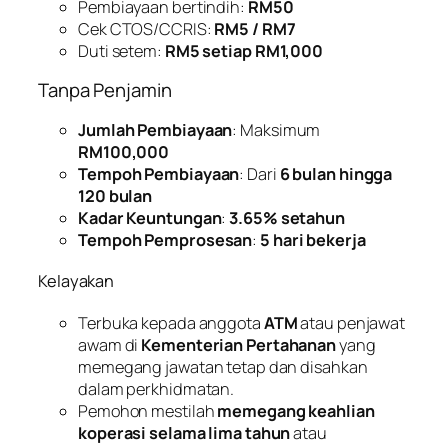
Pembiayaan bertindih:
RM50
Cek CTOS/CCRIS:
RM5 / RM7
Duti setem:
RM5 setiap RM1,000
Tanpa Penjamin
Jumlah Pembiayaan
: Maksimum
RM100,000
Tempoh Pembiayaan
: Dari
6 bulan hingga
120 bulan
Kadar Keuntungan
:
3.65% setahun
Tempoh Pemprosesan
:
5 hari bekerja
Kelayakan
Terbuka kepada anggota
ATM
atau penjawat
awam di
Kementerian Pertahanan
yang
memegang jawatan tetap dan disahkan
dalam perkhidmatan.
Pemohon mestilah
memegang keahlian
koperasi selama lima tahun
atau