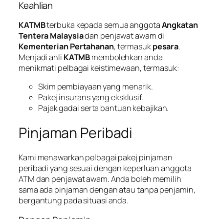
Keahlian
KATMB
terbuka kepada semua anggota
Angkatan
Tentera Malaysia
dan penjawat awam di
Kementerian Pertahanan
, termasuk
pesara
.
Menjadi ahli
KATMB
membolehkan anda
menikmati pelbagai keistimewaan, termasuk:
Skim pembiayaan yang menarik.
Pakej insurans yang eksklusif.
Pajak gadai serta bantuan kebajikan.
Pinjaman Peribadi
Kami menawarkan pelbagai pakej pinjaman
peribadi yang sesuai dengan keperluan anggota
ATM dan penjawat awam. Anda boleh memilih
sama ada pinjaman dengan atau tanpa penjamin,
bergantung pada situasi anda.