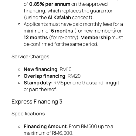
of
0.85% per annum
on the approved
financing, which replaces the guarantor
(using the
Al Kafalah
concept).
Applicants must have paid monthly fees for a
minimum of
6 months
(for new members) or
12 months
(for re-entry).
Membership
must
be confirmed for the same period.
Service Charges
New financing
: RM10
Overlap financing
: RM20
Stamp duty
: RM5 per one thousand ringgit
or part thereof.
Express Financing 3
Specifications
Financing Amount
: From RM600 up to a
maximum of RM6,000.