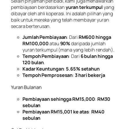
Selain pinjaman peribadi, kami juga menawarkan
pembiayaan berdasarkan
yuran terkumpul
yang
dibayar oleh ahli koperasi. Ini adalah pilihan yang
baik untuk mereka yang telah membayar yuran
secara berterusan.
Jumlah Pembiayaan
: Dari
RM600 hingga
RM100,000
atau
90%
daripada jumlah
yuran terkumpul (mana yang lebih rendah).
Tempoh Pembiayaan
: Dari
6 bulan hingga
120 bulan
.
Kadar Keuntungan
:
5.65% setahun
Tempoh Pemprosesan
:
3 hari bekerja
Yuran Bulanan
Pembiayaan sehingga RM15,000
:
RM30
sebulan
Pembiayaan RM15,001 ke atas
:
RM40
sebulan