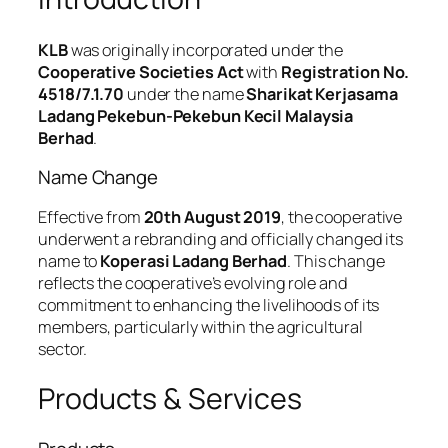
KLB
was originally incorporated under the
Cooperative Societies Act
with
Registration No.
4518/7.1.70
under the name
Sharikat Kerjasama
Ladang Pekebun-Pekebun Kecil Malaysia
Berhad
.
Name Change
Effective from
20th August 2019
, the cooperative
underwent a rebranding and officially changed its
name to
Koperasi Ladang Berhad
. This change
reflects the cooperative’s evolving role and
commitment to enhancing the livelihoods of its
members, particularly within the agricultural
sector.
Products & Services