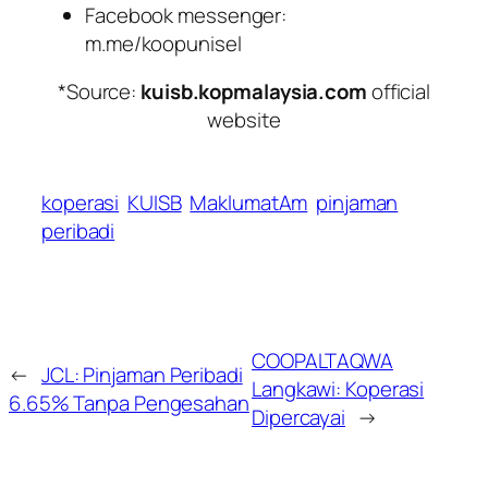
Facebook messenger:
m.me/koopunisel
*Source:
kuisb.kopmalaysia.com
official
website
koperasi
KUISB
MaklumatAm
pinjaman
peribadi
COOPALTAQWA
←
JCL: Pinjaman Peribadi
Langkawi: Koperasi
6.65% Tanpa Pengesahan
Dipercayai
→