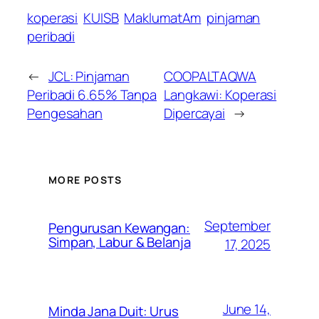
koperasi
KUISB
MaklumatAm
pinjaman
peribadi
←
JCL: Pinjaman
COOPALTAQWA
Peribadi 6.65% Tanpa
Langkawi: Koperasi
Pengesahan
Dipercayai
→
MORE POSTS
September
Pengurusan Kewangan:
Simpan, Labur & Belanja
17, 2025
June 14,
Minda Jana Duit: Urus