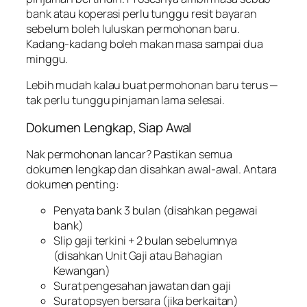
bank atau koperasi perlu tunggu resit bayaran
sebelum boleh luluskan permohonan baru.
Kadang-kadang boleh makan masa sampai dua
minggu.
Lebih mudah kalau buat permohonan baru terus —
tak perlu tunggu pinjaman lama selesai.
Dokumen Lengkap, Siap Awal
Nak permohonan lancar? Pastikan semua
dokumen lengkap dan disahkan awal-awal. Antara
dokumen penting:
Penyata bank 3 bulan (disahkan pegawai
bank)
Slip gaji terkini + 2 bulan sebelumnya
(disahkan Unit Gaji atau Bahagian
Kewangan)
Surat pengesahan jawatan dan gaji
Surat opsyen bersara (jika berkaitan)