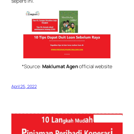
seperti ini.
*Source:
Maklumat Agen
official website
April 25, 2022