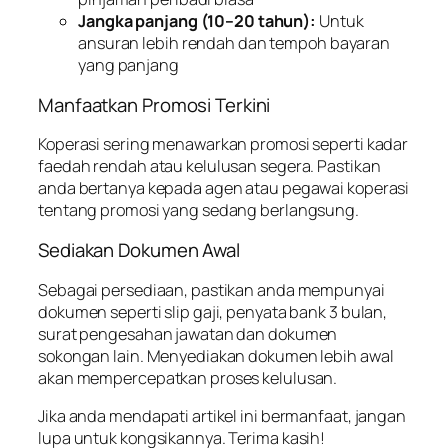
Jangka panjang (10–20 tahun):
Untuk
ansuran lebih rendah dan tempoh bayaran
yang panjang
Manfaatkan Promosi Terkini
Koperasi sering menawarkan promosi seperti kadar
faedah rendah atau kelulusan segera. Pastikan
anda bertanya kepada agen atau pegawai koperasi
tentang promosi yang sedang berlangsung.
Sediakan Dokumen Awal
Sebagai persediaan, pastikan anda mempunyai
dokumen seperti slip gaji, penyata bank 3 bulan,
surat pengesahan jawatan dan dokumen
sokongan lain. Menyediakan dokumen lebih awal
akan mempercepatkan proses kelulusan.
Jika anda mendapati artikel ini bermanfaat, jangan
lupa untuk kongsikannya. Terima kasih!