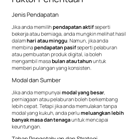
Jenis Pendapatan
Jika anda memilih
pendapatan aktif
seperti
bekerja atau berniaga, anda mungkin melihat hasil
dalam
hari atau minggu
. Namun, jika anda
membina
pendapatan pasif
seperti pelaburan
atau pembuatan produk digital, ia boleh
mengambil masa
bulan atau tahun
untuk
memberi pulangan yang konsisten.
Modal dan Sumber
Jika anda mempunyai
modal yang besar
,
perniagaan atau pelaburan boleh berkembang
lebih cepat. Tetapi jika anda memulakan tanpa
modal yang kukuh, anda perlu
meluangkan lebih
banyak masa dan tenaga
untuk mencapai
keuntungan.
Tahap Pengetahuan dan Strategi