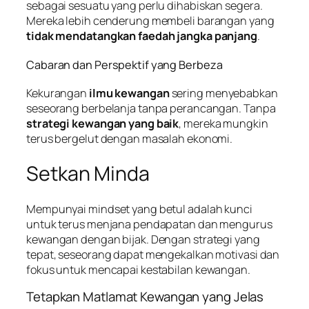
sebagai sesuatu yang perlu dihabiskan segera.
Mereka lebih cenderung membeli barangan yang
tidak mendatangkan faedah jangka panjang
.
Cabaran dan Perspektif yang Berbeza
Kekurangan
ilmu kewangan
sering menyebabkan
seseorang berbelanja tanpa perancangan. Tanpa
strategi kewangan yang baik
, mereka mungkin
terus bergelut dengan masalah ekonomi.
Setkan Minda
Mempunyai mindset yang betul adalah kunci
untuk terus menjana pendapatan dan mengurus
kewangan dengan bijak. Dengan strategi yang
tepat, seseorang dapat mengekalkan motivasi dan
fokus untuk mencapai kestabilan kewangan.
Tetapkan Matlamat Kewangan yang Jelas