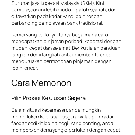
Suruhanjaya Koperasi Malaysia (SKM). Kini,
pembiayaan ini lebih mudah, patuh syariah, dan
ditawarkan pada kadar yang lebih rendah
berbanding pembiayaan bank tradisional.
Ramai yang tertanya-tanya bagaimana cara
mendapatkan pinjaman peribadi koperasi dengan
mudah, cepat dan selamat. Berikut ialah panduan
langkah demi langkah untuk membantu anda
menguruskan permohonan pinjaman dengan
lebih lancar.
Cara Memohon
Pilih Proses Kelulusan Segera
Dalam situasi kecemasan, anda mungkin
memerlukan kelulusan segera walaupun kadar
faedah sedikit lebih tinggi. Yang penting, anda
memperoleh dana yang diperlukan dengan cepat,