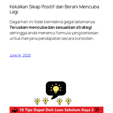
Kekalkan Sikap Positif dan Berani Mencuba
Lagi
Gagal hari ini tidak bermakna gagal selamanya.
Teruskan mencuba dan sesuaikan strategi
sehingga anda menemui formula yang berkesan
untuk menjana pendapatan secara konsisten.
June 14, 2025