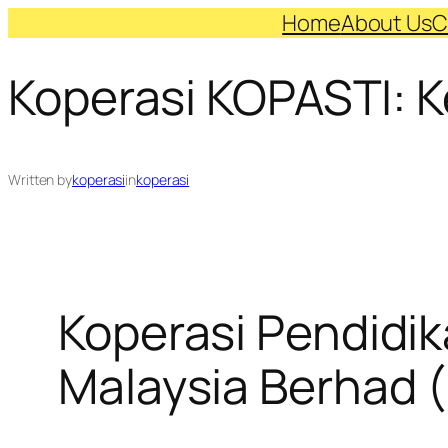
Skip
Home
About Us
C
to
Koperasi KOPASTI: K
content
Written by
koperasi
in
koperasi
Koperasi Pendidik
Malaysia Berhad 