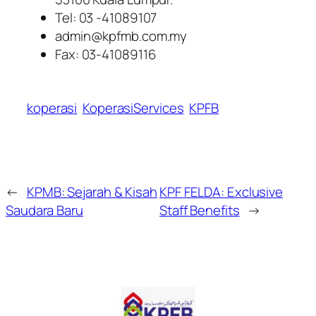
Tel: 03 -41089107
admin@kpfmb.com.my
Fax: 03-41089116
koperasi
KoperasiServices
KPFB
←
KPMB: Sejarah & Kisah
KPF FELDA: Exclusive
Saudara Baru
Staff Benefits
→