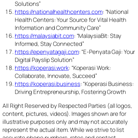
Solutions”
https://nationalhealthcenters.com
: “National
Health Centers: Your Source for Vital Health
Information and Community Care”
https://malaysiabit.com
: “MalaysiaBit: Stay
Informed, Stay Connected”
https://epenyatagaji.com
: “E-Penyata Gaji: Your
Digital Payslip Solution”
https://koperasi.work
: “Koperasi Work:
Collaborate, Innovate, Succeed”
https://koperasi.business
: “Koperasi Business:
Driving Entrepreneurship, Fostering Growth
All Right Reserved by Respected Parties (all logos,
content, pictures, videos). Images shown are for
illustrative purposes only and may not accurately
represent the actual item. While we strive to list
accurate phone numbers, rates and contact