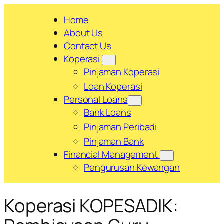
Skip
Home
to
About Us
content
Contact Us
Koperasi
Pinjaman Koperasi
Loan Koperasi
Personal Loans
Bank Loans
Pinjaman Peribadi
Pinjaman Bank
Financial Management
Pengurusan Kewangan
Koperasi KOPESADIK: