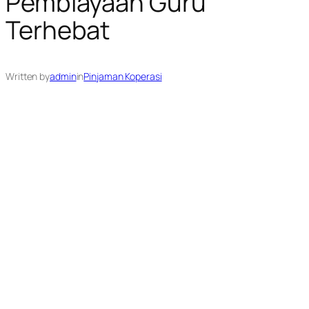
Pembiayaan Guru
Terhebat
Written by
admin
in
Pinjaman Koperasi