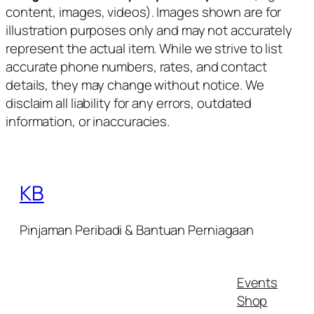
content, images, videos). Images shown are for
illustration purposes only and may not accurately
represent the actual item. While we strive to list
accurate phone numbers, rates, and contact
details, they may change without notice. We
disclaim all liability for any errors, outdated
information, or inaccuracies.
KB
Pinjaman Peribadi & Bantuan Perniagaan
Events
Shop