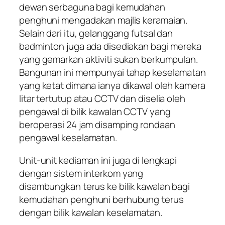
dewan serbaguna bagi kemudahan
penghuni mengadakan majlis keramaian.
Selain dari itu, gelanggang futsal dan
badminton juga ada disediakan bagi mereka
yang gemarkan aktiviti sukan berkumpulan.
Bangunan ini mempunyai tahap keselamatan
yang ketat dimana ianya dikawal oleh kamera
litar tertutup atau CCTV dan diselia oleh
pengawal di bilik kawalan CCTV yang
beroperasi 24 jam disamping rondaan
pengawal keselamatan.
Unit-unit kediaman ini juga di lengkapi
dengan sistem interkom yang
disambungkan terus ke bilik kawalan bagi
kemudahan penghuni berhubung terus
dengan bilik kawalan keselamatan.