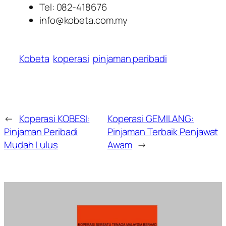
Tel: 082-418676
info@kobeta.com.my
Kobeta
koperasi
pinjaman peribadi
←
Koperasi KOBESI:
Koperasi GEMILANG:
Pinjaman Peribadi
Pinjaman Terbaik Penjawat
Mudah Lulus
Awam
→