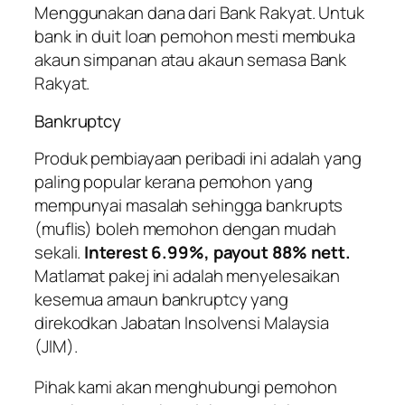
Menggunakan dana dari Bank Rakyat. Untuk
bank in duit loan pemohon mesti membuka
akaun simpanan atau akaun semasa Bank
Rakyat.
Bankruptcy
Produk pembiayaan peribadi ini adalah yang
paling popular kerana pemohon yang
mempunyai masalah sehingga bankrupts
(muflis) boleh memohon dengan mudah
sekali.
Interest 6.99%, payout 88% nett.
Matlamat pakej ini adalah menyelesaikan
kesemua amaun bankruptcy yang
direkodkan Jabatan Insolvensi Malaysia
(JIM).
Pihak kami akan menghubungi pemohon