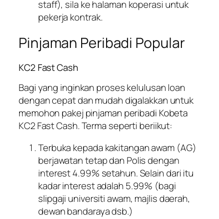
staff), sila ke halaman koperasi untuk
pekerja kontrak.
Pinjaman Peribadi Popular
KC2 Fast Cash
Bagi yang inginkan proses kelulusan loan
dengan cepat dan mudah digalakkan untuk
memohon pakej pinjaman peribadi Kobeta
KC2 Fast Cash. Terma seperti beriikut:
Terbuka kepada kakitangan awam (AG)
berjawatan tetap dan Polis dengan
interest 4.99% setahun. Selain dari itu
kadar interest adalah 5.99% (bagi
slipgaji universiti awam, majlis daerah,
dewan bandaraya dsb.)