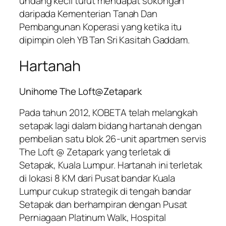
undang kecil turut mendapat sokongan
daripada Kementerian Tanah Dan
Pembangunan Koperasi yang ketika itu
dipimpin oleh YB Tan Sri Kasitah Gaddam.
Hartanah
Unihome The Loft@Zetapark
Pada tahun 2012, KOBETA telah melangkah
setapak lagi dalam bidang hartanah dengan
pembelian satu blok 26-unit apartmen servis
The Loft @ Zetapark yang terletak di
Setapak, Kuala Lumpur. Hartanah ini terletak
di lokasi 8 KM dari Pusat bandar Kuala
Lumpur cukup strategik di tengah bandar
Setapak dan berhampiran dengan Pusat
Perniagaan Platinum Walk, Hospital