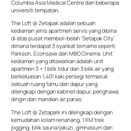
Columbia Asia Medical Centre dan beberapa
universiti tempatan.
The Loft @ Zetapak adalah sebuah
kediaman jenis apartmen servis yang dibina
di atas pusat membeli-belah ‘Setapak City’
dimana terdapat 3 syarikat ternama seperti
Parkson, Econsave dan MBO Cinema. Unit
kediaman yang ditawarkan adalah unit
apartmen 3 + 1 bilik tidur dan 3 bilik air yang
berkeluasan 1,401 kaki persegi termasuk
sebuah ruang tamu dan dapur yang
dilengkapi dengan kabinet dapur, penghawa
dingin dan mandian air panas.
The Loft @ Zetapark ini dilengkapi dengan
kemudahan kolam renanang, 1 KM trek
jogging, bilik sauna/jakuzi, gimnasium dan