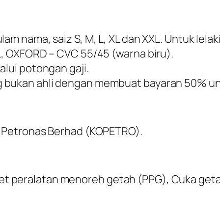
am nama, saiz S, M, L, XL dan XXL. Untuk lelak
LL, OXFORD – CVC 55/45 (warna biru).
alui potongan gaji.
g bukan ahli dengan membuat bayaran 50% u
 Petronas Berhad (KOPETRO).
, Set peralatan menoreh getah (PPG), Cuka ge