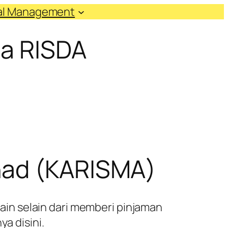
ial Management
ta RISDA
had (KARISMA)
in selain dari memberi pinjaman
a disini.