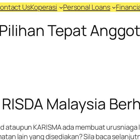
ontact Us
Koperasi
Personal Loans
Financ
Pilihan Tepat Anggo
 RISDA Malaysia Ber
d ataupun KARISMA ada membuat urusniaga la
tan lain yang disediakan? Sila baca selanjutny