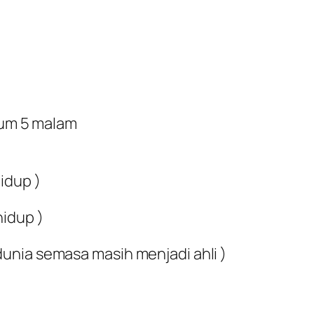
um 5 malam
idup )
idup )
unia semasa masih menjadi ahli )