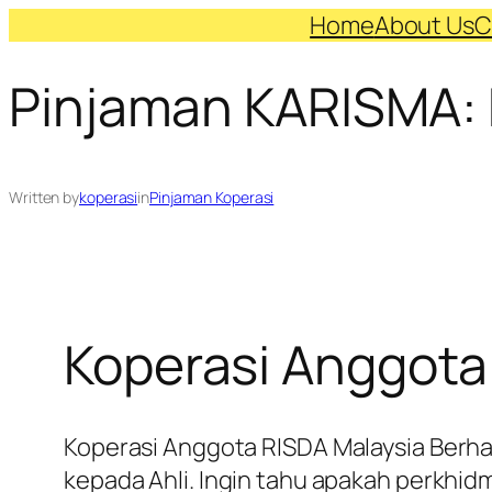
Skip
Home
About Us
C
to
Pinjaman KARISMA: 
content
Written by
koperasi
in
Pinjaman Koperasi
Koperasi Anggota
Koperasi Anggota RISDA Malaysia Berha
kepada Ahli. Ingin tahu apakah perkhidma