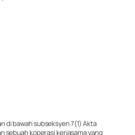
an di bawah subseksyen 7(1) Akta
kan sebuah koperasi kerjasama yang