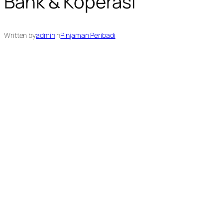
Bank & Koperasi
Written by
admin
in
Pinjaman Peribadi