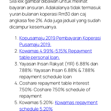
Sila klik gambar dibawah untuk melihat
bayaran ansuran. Adakalanya tidak termasuk
yuran bulanan koperasi Rm30 dan caj
angkasa fee 2%. Ada juga jadual yang sudah
dicampur kesemuanya.
Kopusamaju 2019 Pembayaran Koperasi
Pusamaju 2019.
Kowamas 4.99%-5.15% Repayment
table personal loan.
Yayasan Ihsan Rakyat (YIR) 6.88% dan
7.88%: Yayasan Ihsan 6.88% & 7.88%
repayment schedule loan
Coshare repayment table interest
7.50%: Coshare 7.50% schedule of
repayment
Kowamas 5.20%:
Kowamas repayment
schedule 5.20%