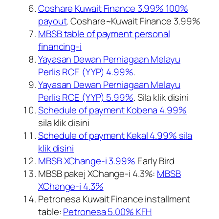
Coshare Kuwait Finance 3.99% 100%
payout
. Coshare~Kuwait Finance 3.99%
MBSB table of payment personal
financing-i
Yayasan Dewan Perniagaan Melayu
Perlis RCE (YYP) 4.99%
.
Yayasan Dewan Perniagaan Melayu
Perlis RCE (YYP) 5.99%
. Sila klik disini
Schedule of payment Kobena 4.99%
sila klik disini
Schedule of payment Kekal 4.99% sila
klik disini
MBSB XChange-i 3.99%
Early Bird
MBSB pakej XChange-i 4.3%:
MBSB
XChange-i 4.3%
Petronesa Kuwait Finance installment
table:
Petronesa 5.00% KFH