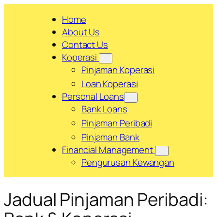
Skip
Home
to
About Us
content
Contact Us
Koperasi
Pinjaman Koperasi
Loan Koperasi
Personal Loans
Bank Loans
Pinjaman Peribadi
Pinjaman Bank
Financial Management
Pengurusan Kewangan
Jadual Pinjaman Peribadi: