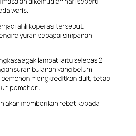
ng masalah dikemudian hari seperti
ada waris.
adi ahli koperasi tersebut.
engira yuran sebagai simpanan
gkasa agak lambat iaitu selepas 2
ung ansuran bulanan yang belum
n pemohon mengkreditkan duit, tetapi
kaun pemohon.
dan akan memberikan rebat kepada