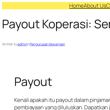
Skip
Home
About Us
C
to
Payout Koperasi: S
content
Written by
admin
in
Pengurusan Kewangan
Payout
Kenali apakah itu payout dalam pinjam
pembiayaan yang diluluskan. Dapatkan 