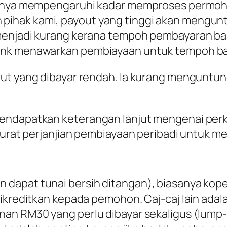
asanya mempengaruhi kadar memproses permoho
pihak kami, payout yang tinggi akan mengu
menjadi kurang kerana tempoh pembayaran bal
ank menawarkan pembiayaan untuk tempoh bay
out yang dibayar rendah. Ia kurang menguntu
endapatkan keterangan lanjut mengenai perkar
 surat perjanjian pembiayaan peribadi untuk 
dapat tunai bersih ditangan), biasanya kop
ikreditkan kepada pemohon. Caj-caj lain adal
nan RM30 yang perlu dibayar sekaligus (lump