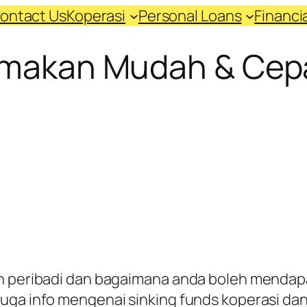
ontact Us
Koperasi
Personal Loans
Financ
emakan Mudah & Cep
an peribadi dan bagaimana anda boleh mendap
juga info mengenai sinking funds koperasi da