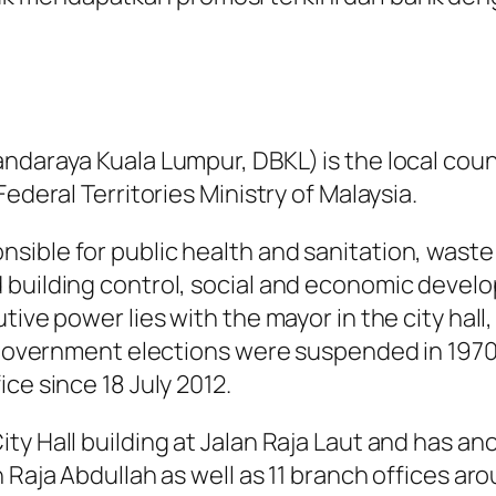
ndaraya Kuala Lumpur, DBKL) is the local coun
ederal Territories Ministry of Malaysia.
nsible for public health and sanitation, was
d building control, social and economic deve
tive power lies with the mayor in the city hall
l government elections were suspended in 1970
ce since 18 July 2012.
ty Hall building at Jalan Raja Laut and has an
 Raja Abdullah as well as 11 branch offices aro