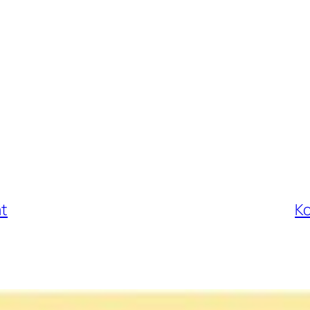
at
Ko