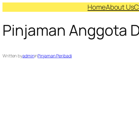
Skip
Home
About Us
C
to
Pinjaman Anggota 
content
Written by
admin
in
Pinjaman Peribadi