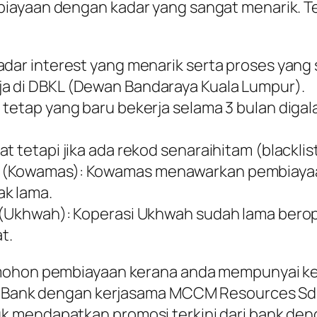
biayaan dengan kadar yang sangat menarik. T
adar interest yang menarik serta proses yang 
a di DBKL (Dewan Bandaraya Kuala Lumpur).
n tetap yang baru bekerja selama 3 bulan di
 tetapi jika ada rekod senaraihitam (blacklist
 (Kowamas): Kowamas menawarkan pembiayaan
k lama.
a (Ukhwah): Koperasi Ukhwah sudah lama berop
t.
 mohon pembiayaan kerana anda mempunyai ke
ic Bank dengan kerjasama MCCM Resources Sdn
 mendapatkan promosi terkini dari bank deng