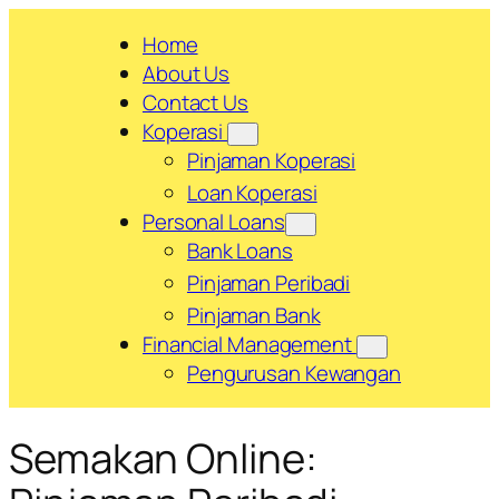
Skip
Home
to
About Us
content
Contact Us
Koperasi
Pinjaman Koperasi
Loan Koperasi
Personal Loans
Bank Loans
Pinjaman Peribadi
Pinjaman Bank
Financial Management
Pengurusan Kewangan
Semakan Online: