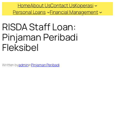
Skip
Home
About Us
Contact Us
Koperasi
to
Personal Loans
Financial Management
content
RISDA Staff Loan:
Pinjaman Peribadi
Fleksibel
Written by
admin
in
Pinjaman Peribadi