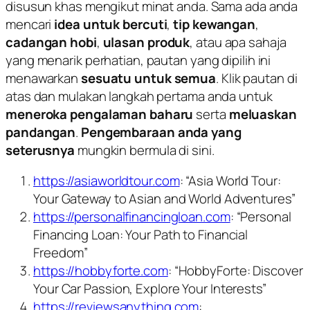
disusun khas mengikut minat anda. Sama ada anda
mencari
idea untuk bercuti
,
tip kewangan
,
cadangan hobi
,
ulasan produk
, atau apa sahaja
yang menarik perhatian, pautan yang dipilih ini
menawarkan
sesuatu untuk semua
. Klik pautan di
atas dan mulakan langkah pertama anda untuk
meneroka pengalaman baharu
serta
meluaskan
pandangan
.
Pengembaraan anda yang
seterusnya
mungkin bermula di sini.
https://asiaworldtour.com
: “Asia World Tour:
Your Gateway to Asian and World Adventures”
https://personalfinancingloan.com
: “Personal
Financing Loan: Your Path to Financial
Freedom”
https://hobbyforte.com
: “HobbyForte: Discover
Your Car Passion, Explore Your Interests”
https://reviewsanything.com
: