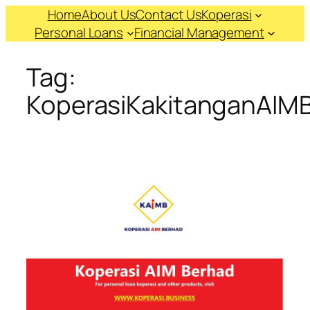
Skip
Home
About Us
Contact Us
Koperasi
to
Personal Loans
Financial Management
content
Tag:
KoperasiKakitanganAIM