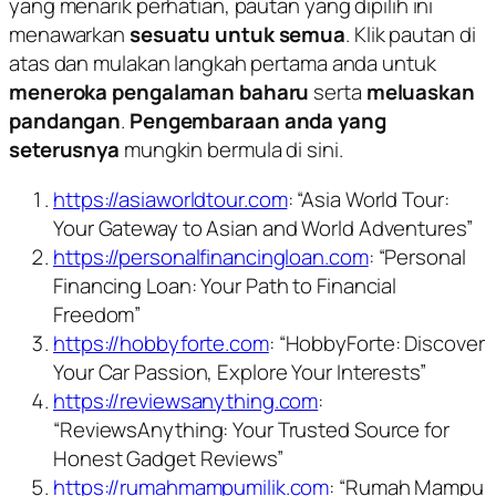
yang menarik perhatian, pautan yang dipilih ini
menawarkan
sesuatu untuk semua
. Klik pautan di
atas dan mulakan langkah pertama anda untuk
meneroka pengalaman baharu
serta
meluaskan
pandangan
.
Pengembaraan anda yang
seterusnya
mungkin bermula di sini.
https://asiaworldtour.com
: “Asia World Tour:
Your Gateway to Asian and World Adventures”
https://personalfinancingloan.com
: “Personal
Financing Loan: Your Path to Financial
Freedom”
https://hobbyforte.com
: “HobbyForte: Discover
Your Car Passion, Explore Your Interests”
https://reviewsanything.com
:
“ReviewsAnything: Your Trusted Source for
Honest Gadget Reviews”
https://rumahmampumilik.com
: “Rumah Mampu