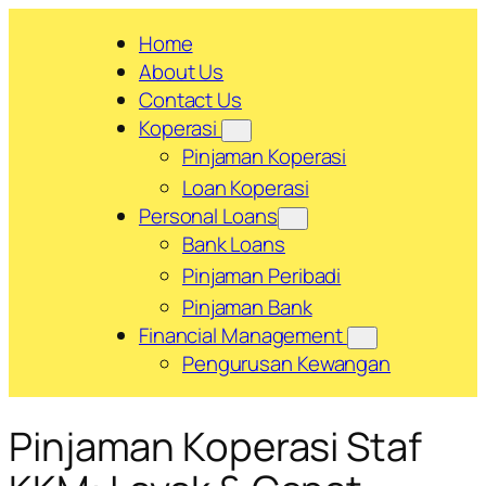
Skip
Home
to
About Us
content
Contact Us
Koperasi
Pinjaman Koperasi
Loan Koperasi
Personal Loans
Bank Loans
Pinjaman Peribadi
Pinjaman Bank
Financial Management
Pengurusan Kewangan
Pinjaman Koperasi Staf