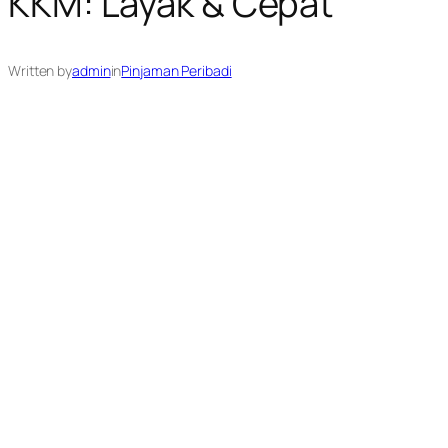
KKM: Layak & Cepat
Written by
admin
in
Pinjaman Peribadi